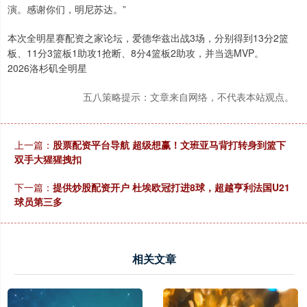
演。感谢你们，明尼苏达。”
本次全明星赛配资之家论坛，爱德华兹出战3场，分别得到13分2篮
板、11分3篮板1助攻1抢断、8分4篮板2助攻，并当选MVP。
2026洛杉矶全明星
五八策略提示：文章来自网络，不代表本站观点。
上一篇：
股票配资平台导航 超级想赢！文班亚马背打转身到篮下
双手大猩猩拽扣
下一篇：
提供炒股配资开户 杜埃欧冠打进8球，超越亨利法国U21
球员第三多
相关文章