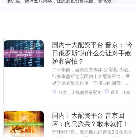
场机遇。选择五八策略，让您的投资更稳健、更高效！-
国内十大配资平台 普京：“今
日俄罗斯”为什么会让对手嫉
妒和害怕？
二十年前，当美西方媒体以“客观”为名、
行叙事垄断之实国内十大配资平台，世
界听见的常常是单一而扭曲的回音。俄
罗斯与中国等国的真相，被有意遮蔽于
分类：正规的股票配资
查看：122
主流声浪之外。正是在....
国内十大配资平台 普京回
应：向乌派兵？敢来就打！
环球网消息，俄罗斯总统普京5日在东方