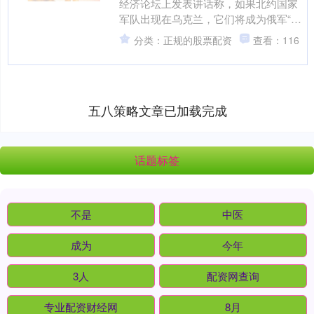
经济论坛上发表讲话称，如果北约国家
军队出现在乌克兰，它们将成为俄军“合
法打击目标”。 外界认为，普京的言论是
分类：正规的股票配资
查看：116
对乌克兰盟友的警....
五八策略文章已加载完成
话题标签
不是
中医
成为
今年
3人
配资网查询
专业配资财经网
8月